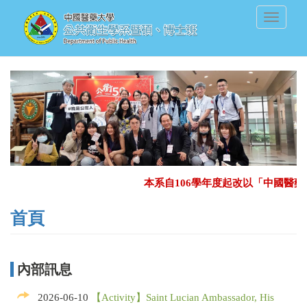
移
Toggle
至
navigati
主
內
容
本系自106學年度起改以「中國醫
首頁
內部訊息
2026-06-10
【Activity】Saint Lucian Ambassador, His