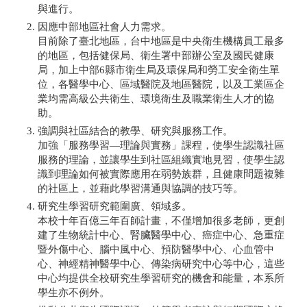
與進行。
因應中部地區社會人力需求。
目前除了臺北地區，台中地區是中央衛生機構員工最多
的地區，包括健保局、衛生署中部辦公室及國民健康
局，加上中部6縣市衛生局及環保局和勞工安全衛生單
位，各醫學中心、區域醫院及地區醫院，以及工業區企
業均需高級公共衛生、環境衛生及職業衛生人才的協
助。
強調與社區結合的教學、研究與服務工作。
加強「服務學習—理論與實務」課程，使學生認識社區
服務的理論，並讓學生到社區組織實地見習，使學生認
識到理論如何被實際應用在弱勢族群，且健康問題複雜
的社區上，並藉此學習溝通與協調的技巧等。
研究生學習研究範圍廣、領域多。
本校十年百億三年百師計畫，不僅增加很多老師，更創
建了生物統計中心、腎臟醫學中心、癌症中心、急重症
暨外傷中心、腦中風中心、預防醫學中心、心血管中
心、神經精神醫學中心、傳染病研究中心等中心，這些
中心均提供全校研究生學習研究的機會和能量，本系所
學生亦不例外。