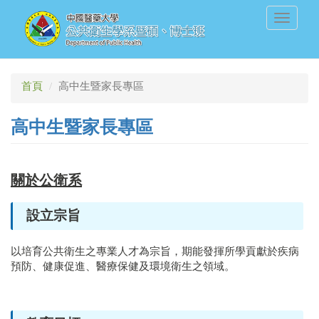
移
Toggle
至
navigati
主
內
容
首頁
高中生暨家長專區
高中生暨家長專區
關於公衛系
設立宗旨
以培育公共衛生之專業人才為宗旨，期能發揮所學貢獻於疾病
預防、健康促進、醫療保健及環境衛生之領域。