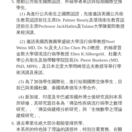
推動公共衛生國際認證、外籍學者來訪與短期國際交換
學生。
(1) 為進行公共衛生之國際認證，先後邀請美國公共衛
生教育認證前任主席Dr. Palmer Beasly及環境衛生教育認
證前任主席Professor JackHatlen及Tulane大學陳紫郎教授
來校演講。
(2) 邀請美國西雅圖華盛頓大學流行病學教授Noel
Weiss MD, Dr. Sc及夫人Chu Chen Ph.D教授、約翰霍普
金斯大學環境流行病學教授 Ellen K.Silbergeld、杜蘭大
學公共衛生及熱帶醫學院院長Dr. Pierre Buekens (MD,
PhD, MPH)，及日本北里大學岡崎登志夫教授等舉行學
術演講及座談。
(3) 為了加強學生國際化，進行短期國際交換學生，目
前已與美國杜蘭、泰國瑪希德等大學合作。
(4) 新加坡、印度及辛巴威等國外博士後研究員到本系
所研修，其研究題目各為「傳染性疾病流行病學之數理
研究」、「傳染病建模分析研究」與「生物數學之理論
建模研究」。
過去畢業生絕大部分都能發揮所學。
本系所的特色除了理論的講授外，特別注重實務。在醫