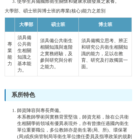
使學生具備國際衛生關懷和健康永續發展之素養。
大學部、碩士班與博士班的專業(核心)能力之差別
大學部
碩士班
博士班
須具備
須具備公共衛生
須具備獨立思考、辨正
專
公共衛
相關知識與進階
和研究公共衛生相關知
業
生相關
之實務經驗，及
識的能力，足以在教
能
知識之
參與研究與分析
育、研究及行政獨當一
力
基本能
之能力。
面。
力。
系所特色
師資陣容與專長齊備。
本系教師學術與實務背景堅強，師資充裕，除在公共衛
生相關學術領域有優異表現外，亦有曾擔任過國內衛生
單位重要職位，多位教師亦是衛生署(局、所)、環保署
(局)或疾病管制局等衛生單位擔任委員及指導政策的規劃