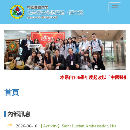
移
Toggle
至
navigati
主
內
容
本系自106學年度起改以「中國醫藥
首頁
內部訊息
2026-06-10
【Activity】Saint Lucian Ambassador, His