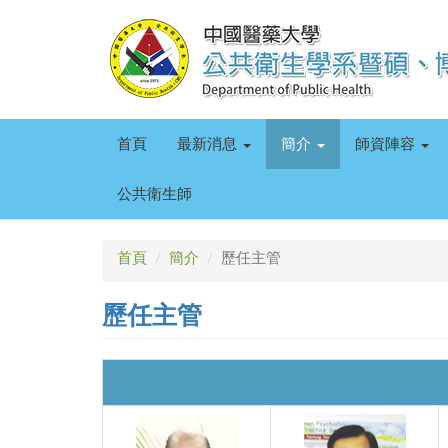
移
至
主
內
容
首頁
最新消息
簡介
師資陣容
公共衛生師
首頁
簡介
歷任主管
歷任主管