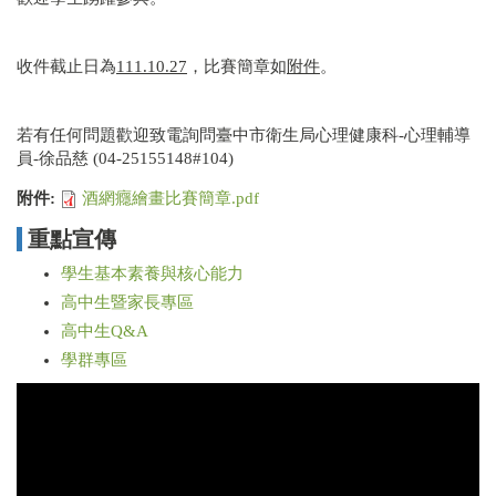
收件截止日為
111.10.27
，比賽簡章如
附件
。
若有任何問題歡迎致電詢問臺中市衛生局心理健康科-心理輔導
員-徐品慈 (04-25155148#104)
附件:
酒網癮繪畫比賽簡章.pdf
重點宣傳
學生基本素養與核心能力
高中生暨家長專區
高中生Q&A
學群專區