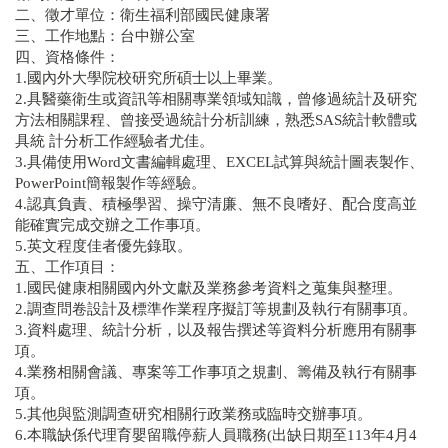
二、徵才單位：衛生福利部國民健康署
三、工作地點：台中辦公室
四、資格條件：
1.國內外大學院校研究所碩士以上畢業。
2.具醫藥衛生或資訊等相關專業領域知識，曾修過統計及研究
方法相關課程、曾接受過統計分析訓練，熟悉SAS統計軟體或
具統 計分析工作經驗者尤佳。
3.具備使用Word文書編輯處理、EXCEL試算與統計圖表製作、
PowerPoint簡報製作等經驗。
4.認真負責、積極學習、操守清廉、無不良嗜好、配合度高並
能確實完成交辦之工作事項。
5.英文程度佳者優先錄取。
五、工作項目：
1.國民健康相關國內外文獻及業務參考資料之蒐集與整理。
2.調查問卷設計及標準作業程序擬訂等規劃及執行有關事項。
3.資料處理、統計分析，以及報告撰述等資料分析應用有關事
項。
4.業務相關會議、專案等工作事項之規劃、籌備及執行有關事
項。
5.其他與監測調查研究相關行政業務或臨時交辦事項。
6.本職缺係代理育嬰留職停薪人員職務(出缺日期至113年4月4